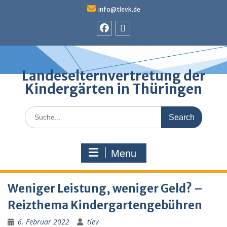
Skip
info@tlevk.de
to
content
Facebook
Admin
Landeselternvertretung der
Kindergärten in Thüringen
Search
for:
Menu
Weniger Leistung, weniger Geld? –
Reizthema Kindergartengebühren
6. Februar 2022
tlev