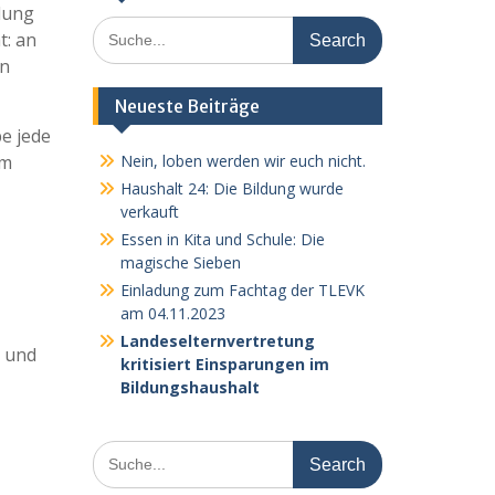
ldung
Search
t: an
for:
en
Neueste Beiträge
e jede
Nein, loben werden wir euch nicht.
im
Haushalt 24: Die Bildung wurde
verkauft
Essen in Kita und Schule: Die
magische Sieben
Einladung zum Fachtag der TLEVK
am 04.11.2023
Landeselternvertretung
n und
kritisiert Einsparungen im
Bildungshaushalt
Search
for: