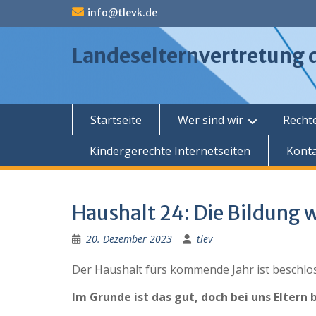
Skip
info@tlevk.de
to
content
Landeselternvertretung 
Startseite
Wer sind wir
Rechte
Kindergerechte Internetseiten
Kont
Haushalt 24: Die Bildung 
20. Dezember 2023
tlev
Der Haushalt fürs kommende Jahr ist beschlo
Im Grunde ist das gut, doch bei uns Eltern