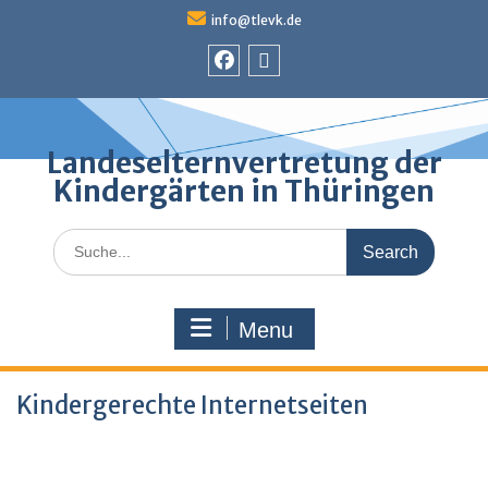
Skip
info@tlevk.de
to
content
Facebook
Admin
Landeselternvertretung der
Kindergärten in Thüringen
Search
for:
Menu
Kindergerechte Internetseiten