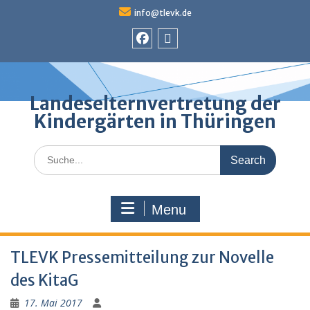
Skip
info@tlevk.de
to
content
Facebook
Admin
Landeselternvertretung der
Kindergärten in Thüringen
Search
for:
Menu
TLEVK Pressemitteilung zur Novelle
des KitaG
17. Mai 2017