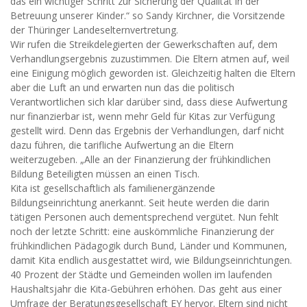
das ein wichtiger Schritt zur Sicherung der Qualität in der
Betreuung unserer Kinder.“ so Sandy Kirchner, die Vorsitzende
der Thüringer Landeselternvertretung.
Wir rufen die Streikdelegierten der Gewerkschaften auf, dem
Verhandlungsergebnis zuzustimmen. Die Eltern atmen auf, weil
eine Einigung möglich geworden ist. Gleichzeitig halten die Eltern
aber die Luft an und erwarten nun das die politisch
Verantwortlichen sich klar darüber sind, dass diese Aufwertung
nur finanzierbar ist, wenn mehr Geld für Kitas zur Verfügung
gestellt wird. Denn das Ergebnis der Verhandlungen, darf nicht
dazu führen, die tarifliche Aufwertung an die Eltern
weiterzugeben. „Alle an der Finanzierung der frühkindlichen
Bildung Beteiligten müssen an einen Tisch.
Kita ist gesellschaftlich als familienergänzende
Bildungseinrichtung anerkannt. Seit heute werden die darin
tätigen Personen auch dementsprechend vergütet. Nun fehlt
noch der letzte Schritt: eine auskömmliche Finanzierung der
frühkindlichen Pädagogik durch Bund, Länder und Kommunen,
damit Kita endlich ausgestattet wird, wie Bildungseinrichtungen.
40 Prozent der Städte und Gemeinden wollen im laufenden
Haushaltsjahr die Kita-Gebühren erhöhen. Das geht aus einer
Umfrage der Beratungsgesellschaft EY hervor. Eltern sind nicht