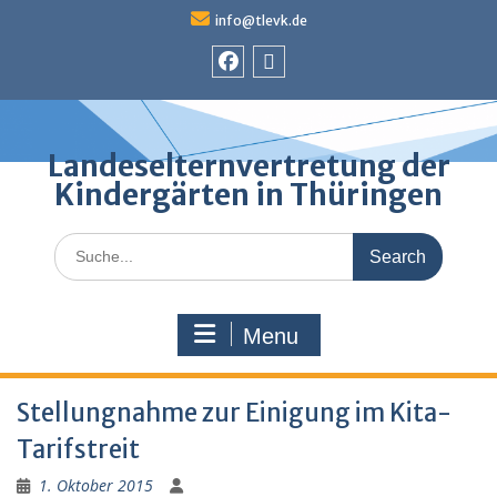
Skip
info@tlevk.de
to
content
Facebook
Admin
Landeselternvertretung der
Kindergärten in Thüringen
Search
for:
Menu
Stellungnahme zur Einigung im Kita-
Tarifstreit
1. Oktober 2015