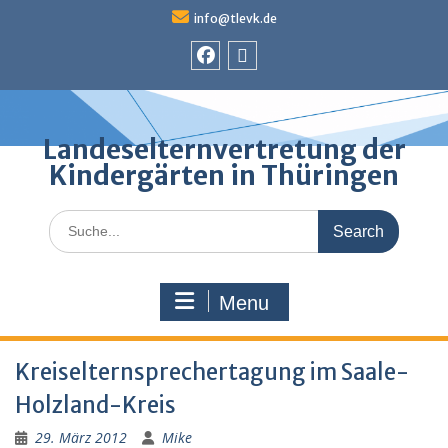
Skip
info@tlevk.de
to
content
Facebook
Admin
Landeselternvertretung der
Kindergärten in Thüringen
Search
for:
Menu
Kreiselternsprechertagung im Saale-
Holzland-Kreis
29. März 2012
Mike