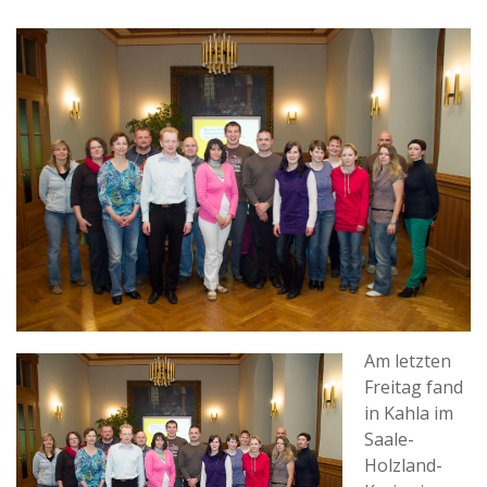
Am letzten
Freitag fand
in Kahla im
Saale-
Holzland-