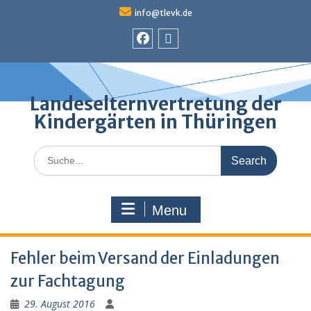
Skip
info@tlevk.de
to
content
Facebook
Admin
Landeselternvertretung der
Kindergärten in Thüringen
Search
for:
Menu
Fehler beim Versand der Einladungen
zur Fachtagung
29. August 2016