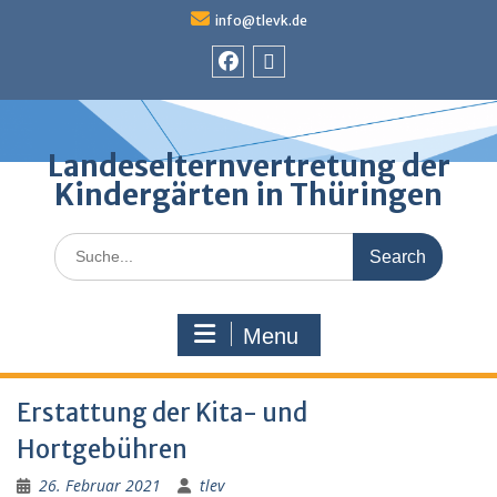
Skip
info@tlevk.de
to
content
Facebook
Admin
Landeselternvertretung der
Kindergärten in Thüringen
Search
for:
Menu
Erstattung der Kita- und
Hortgebühren
26. Februar 2021
tlev