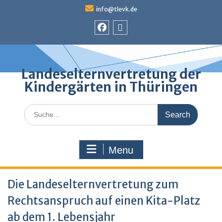
Skip
info@tlevk.de
to
content
Facebook
Admin
Landeselternvertretung der
Kindergärten in Thüringen
Search
for:
Menu
Die Landeselternvertretung zum
Rechtsanspruch auf einen Kita-Platz
ab dem 1. Lebensjahr