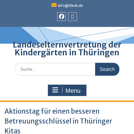
Skip
info@tlevk.de
to
content
Facebook
Admin
Landeselternvertretung der
Kindergärten in Thüringen
Search
for:
Menu
Aktionstag für einen besseren
Betreuungsschlüssel in Thüringer
Kitas