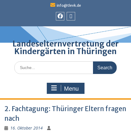
Skip
info@tlevk.de
to
content
Facebook
Admin
Landeselternvertretung der
Kindergärten in Thüringen
Search
for:
Menu
2. Fachtagung: Thüringer Eltern fragen
nach
16. Oktober 2014