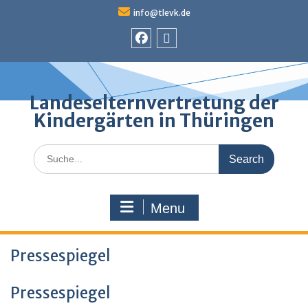
Skip
info@tlevk.de
to
content
Facebook
Admin
Landeselternvertretung der
Kindergärten in Thüringen
Search
for:
Menu
Pressespiegel
Pressespiegel